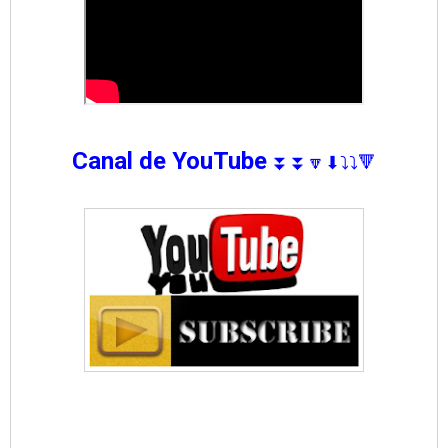
Canal de YouTube
⏬⏬🔽
⬇
⤵⤵
🔻