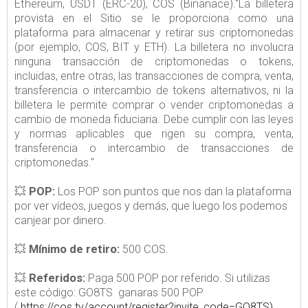
Ethereum, USDT (ERC-20), COS (Binanace)."
La billetera
provista en el Sitio se le proporciona como una
plataforma para almacenar y retirar sus criptomonedas
(por ejemplo, COS, BIT y ETH).
La billetera no involucra
ninguna transacción de criptomonedas o tokens,
incluidas, entre otras, las transacciones de compra, venta,
transferencia o intercambio de tokens alternativos, ni la
billetera le permite comprar o vender criptomonedas a
cambio de moneda fiduciaria.
Debe cumplir con las leyes
y normas aplicables que rigen su compra, venta,
transferencia o intercambio de transacciones de
criptomonedas."
💥
POP:
Los POP son puntos que nos dan la plataforma
por ver vídeos, juegos y demás, que luego los podemos
canjear por dinero.
💥
Mínimo de retiro:
500 COS.
💥
Referidos:
Paga 500 POP por referido. Si utilizas
este código: GO8TS ganaras 500 POP
(
https://cos.tv/account/register?invite_code=GO8TS)
.