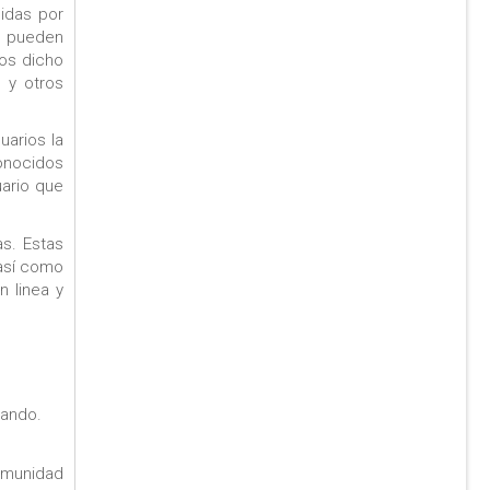
cidas por
os pueden
Los dicho
 y otros
arios la
onocidos
uario que
as. Estas
 así como
n linea y
gando.
omunidad