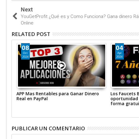
Next
YouGetProfit ¿Qué es y Como Funciona? Gana dinero Rá
Online
RELATED POST
08
04
Oct
Apr
2024
2024
ado
APP Mas Rentables para Ganar Dinero
Los Faucets B
ing
Real en PayPal
oportunidad 
forma gratu
PUBLICAR UN COMENTARIO