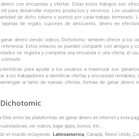
 dinero con encuestas y ofertas. Estas estos trabajos son ofre
til para desarrollar mejores productos y servicios. Los usuari
 cantidad de dicho tokens o puntos por cada trabajo terminado. 
tarjetas de regalo, cupones de descuento, dinero en efectivo
anar dinero viendo videos, Dichotomic también ofrece a los usu
e referencia. Estos enlaces se pueden compartir con amigos y c
 invitados se registra y completa una encuesta o una oferta, el us
a comisión
terísticas para ayudar a los usuarios a maximizar sus gananci
ar a los trabajadores a identificar ofertas y encuestas rentables,
antengan al tanto de nuevas ofertas, formas de ganar dinero e
 Dichotomic
 Elite entre las plataformas de ganar dinero en internet y esta pa
cuestadoras, ver videos, bajar apps, bonos, etc...
do el mundo incluyendo:
Latinoamerica
, Canadá, Reino Unido, C