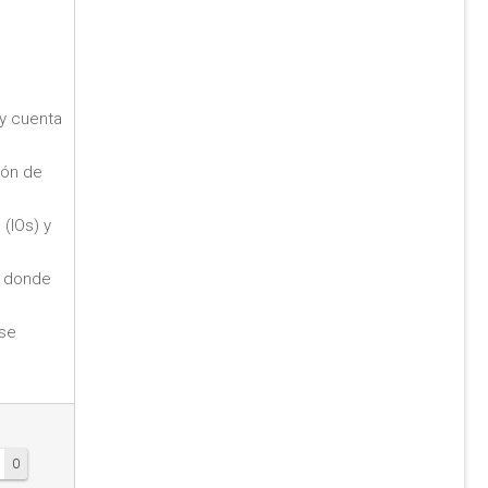
y cuenta
ión de
(IOs) y
s donde
 se
0