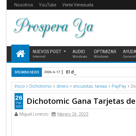
Nosotros
YouTube
Vente Venezuela
NUEVOS POST
AUDIO
OPTIMIZAR
AYUD
Internet
Windows
Windows
General
El día que internet se une por V
BREAKING NEWS
2026-6-17
Inicio
Dichotomic
dinero
encuestas. tareas
PayPay
Di
26
Dichotomic Gana Tarjetas de
Feb
2023
Miguel Lorenzo
febrero 26, 2023