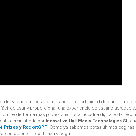
en línea que ofrece a los usuarios la oportunidad de ganar dinero
fácil de usar y proporcionar una experiencia de usuario agradable
o online de forma más profesional. Esta industria digital esta reco
e esta administrada por
Innovative Hall Media Technologies SL
qu
of Prizes
y
RocketGPT
. Como ya sabemos estas ultimas paginas 
web es de entera confianza y segura.