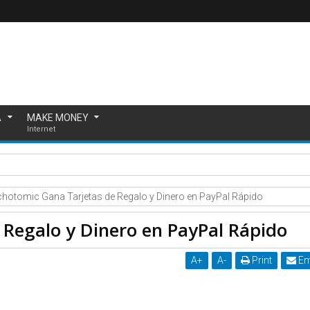
A
MAKE MONEY
Internet
enezuela: ¡Únete a la MEGA Protesta Digital!
chotomic Gana Tarjetas de Regalo y Dinero en PayPal Rápido
 Regalo y Dinero en PayPal Rápido
A
+
A
-
Print
Em