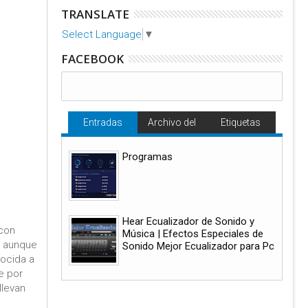
TRANSLATE
Select Language
▼
FACEBOOK
Entradas
Archivo del
Etiquetas
populares
blog
Programas
Hear Ecualizador de Sonido y
 con
Música | Efectos Especiales de
, aunque
Sonido Mejor Ecualizador para Pc
nocida a
e por
llevan