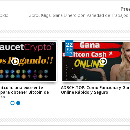
Pre
pido
SproutGigs: Gana Dinero con Variedad de Trabajos 
22
Feb
2024
itcoin: una excelente
ADBCH.TOP: Como Funciona y Ga
para obtener Bitcoin de
Online Rápido y Seguro
ita