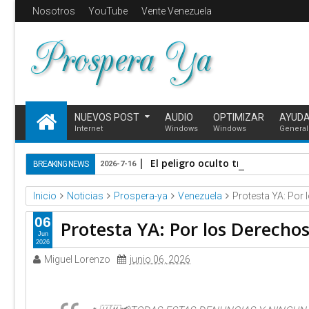
Nosotros
YouTube
Vente Venezuela
NUEVOS POST
AUDIO
OPTIMIZAR
AYUD
Internet
Windows
Windows
General
El peligro oculto tras el sismo:
BREAKING NEWS
2026-7-16
Inicio
Noticias
Prospera-ya
Venezuela
Protesta YA: Por
06
Protesta YA: Por los Derech
Jun
2026
Miguel Lorenzo
junio 06, 2026