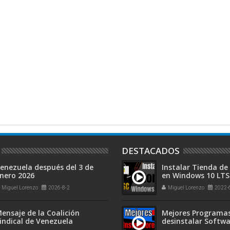
DESTACADOS
enezuela después del 3 de
Instalar Tienda de
nero 2026
en Windows 10 LTS
y Windows 11
Miguel Lorenzo
2026-8-2
Miguel Lorenzo
2022-
ensaje de la Coalición
Mejores Programa
indical de Venezuela
desinstalar Softwa
eliminar Restos en