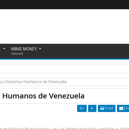
A
MAKE MONEY
Internet
 3 zonas de tu casa por donde están entrando animales peligroso
 los Derechos Humanos de Venezuela
os Humanos de Venezuela
A
+
A
-
Print
Em