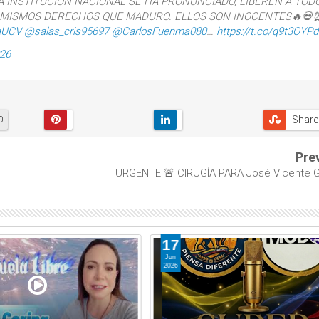
A INSTITUCIÓN NACIONAL SE HA PRONUNCIADO, LIBEREN A TOD
S MISMOS DERECHOS QUE MADURO. ELLOS SON INOCENTES🔥💀
aUCV
@salas_cris95697
@CarlosFuenma080
…
https://t.co/q9t3OYP
026
Share
0
Pre
URGENTE 🚨 CIRUGÍA PARA José Vicente G
17
Jun
2026