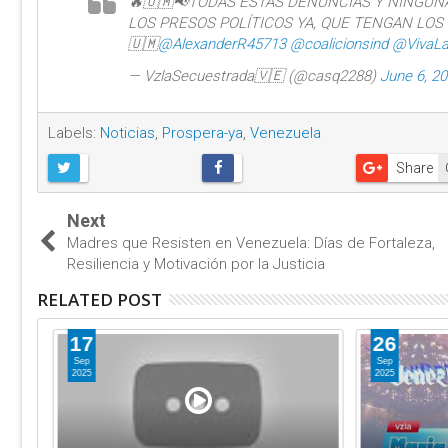
🔥🇺🇲📢TODAS ESTAS DENUNCIAS Y NINGUN
LOS PRESOS POLÍTICOS YA, QUE TENGAN LO
🇺🇲
@AlexanderR45713
@coalicionsind
@VivaL
— VzlaSecuestrada🇻🇪 (@casq2288)
June 6, 2
Labels:
Noticias
,
Prospera-ya
,
Venezuela
Share
Next
Madres que Resisten en Venezuela: Días de Fortaleza,
Resiliencia y Motivación por la Justicia
RELATED POST
17
26
Sep
Sep
2025
2025