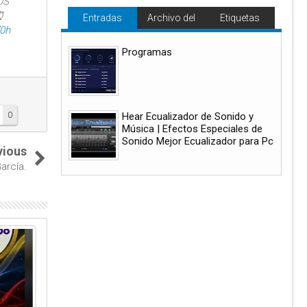
OS
⏰
Entradas
Archivo del
Etiquetas
d0h
populares
blog
Programas
0
Hear Ecualizador de Sonido y
Música | Efectos Especiales de
Sonido Mejor Ecualizador para Pc
vious
arcía.
30
30
Mar
Mar
2023
2023