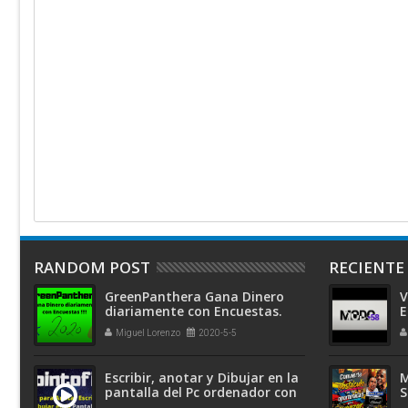
RANDOM POST
RECIENTE
GreenPanthera Gana Dinero
V
diariamente con Encuestas.
E
Miguel Lorenzo
2020-5-5
Escribir, anotar y Dibujar en la
M
pantalla del Pc ordenador con
S
Pointofix...