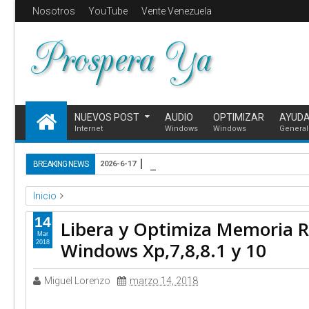
Nosotros
YouTube
Vente Venezuela
NUEVOS POST
AUDIO
OPTIMIZAR
AYUD
Internet
Windows
Windows
General
El día que internet se une por V
BREAKING NEWS
2026-6-17
Inicio
acelerar
acelerar internet
aumentar ram
desfragmentar r
14
Libera y Optimiza Memoria R
ram
wise memory
Libera y Optimiza Memoria Ram de tu Ord
Mar
Windows Xp,7,8,8.1 y 10
2018
Miguel Lorenzo
marzo 14, 2018