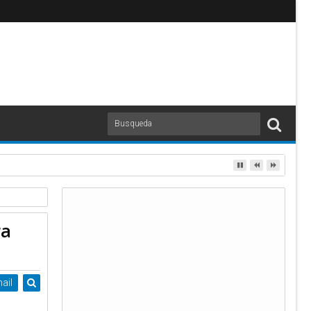
ar ram
ra
ail