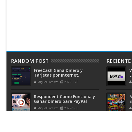
RANDOM POST
RECIENTE
FreeCash Gana Dinero y
V
Tarjetas por Internet.
E
FreeCash ¿Qué es y como
Miguel Lorenzo
2022-1-20
Funciona?
Respondent Como Funciona y
M
Ganar Dinero para PayPal
S
Miguel Lorenzo
2022-1-30
Ganar Dinero Subiendo Fotos
E
con Foap
3