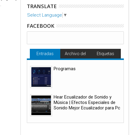
.
TRANSLATE
Select Language
▼
FACEBOOK
Entradas
Archivo del
Etiquetas
populares
blog
Programas
Hear Ecualizador de Sonido y
Música | Efectos Especiales de
Sonido Mejor Ecualizador para Pc