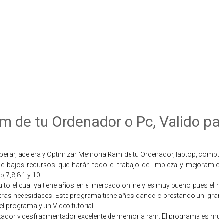
m de tu Ordenador o Pc, Valido p
iberar, acelera y Optimizar Memoria Ram de tu Ordenador, laptop, compu
 bajos recursos que harán todo el trabajo de limpieza y mejoramien
7,8,8.1 y 10.
tuito el cual ya tiene años en el mercado online y es muy bueno pues el
ras necesidades. Este programa tiene años dando o prestando un  gran 
l programa y un Video tutorial.
zador y desfragmentador excelente de memoria ram. El programa es muy 