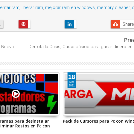
entar ram
,
liberar ram
,
mejorar ram en windows
,
memory cleaner
,
o
Share
0
Pre
| Nueva
Derrota la Crisis, Curso básico para ganar dinero en 
18
Mar
2021
ramas para desinstalar
Pack de Cursores para Pc con Wi
liminar Restos en Pc con