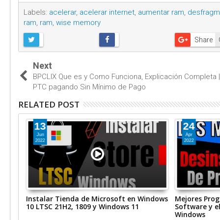
Labels:
acelerar
,
acelerar internet
,
aumentar ram
,
desfragm
ram
,
ram
,
wise memory
Share
Next
BPCLIX Que es y Como Funciona, Explicación Completa 
PTC pagando Sin Mínimo de Pago
RELATED POST
13
24
Jun
Apr
2022
2022
 Pc
Instalar Tienda de Microsoft en Windows
Mejores Prog
10 LTSC 21H2, 1809 y Windows 11
Software y e
Windows