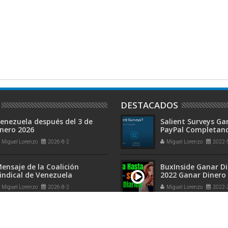
DESTACADOS
enezuela después del 3 de
Salient Surveys Ga
nero 2026
PayPal Completan
Encuestas Online
Miguel Lorenzo
2026-8-2
Miguel Lorenzo
2022-
ensaje de la Coalición
BuxInside Ganar D
indical de Venezuela
2022 Ganar Dinero
desde Casa.
Miguel Lorenzo
2026-8-2
Miguel Lorenzo
2022-
l peligro oculto tras el sismo:
Instalar Tienda de
 zonas de tu casa por donde
en Windows 10 LTS