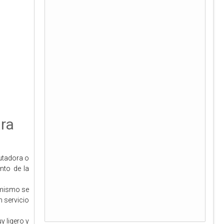
ara
tadora o 
to de la 
 mismo se 
servicio 
ligero y 