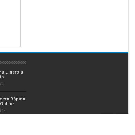
na Dinero a
do
5-9
inero Rápido
 Online
2-14
 Microsoft
C 21H2, 1809