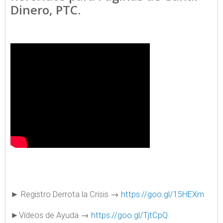
Dinero, PTC.
► Registro Derrota la Crisis →
https://goo.gl/15HEXm
►Vídeos de Ayuda →
https://goo.gl/TjtCpQ