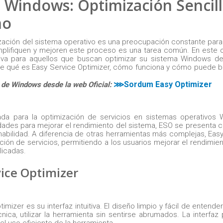
a Windows: Optimización Sencil
mo
ización del sistema operativo es una preocupación constante pa
mplifiquen y mejoren este proceso es una tarea común. En este 
iva para aquellos que buscan optimizar su sistema Windows d
talle qué es Easy Service Optimizer, cómo funciona y cómo puede b
Sordum Easy Optimizer
 de Windows desde la web Oficial:
⋙
ada para la optimización de servicios en sistemas operativos 
lidades para mejorar el rendimiento del sistema, ESO se presenta
habilidad. A diferencia de otras herramientas más complejas, Eas
ción de servicios, permitiendo a los usuarios mejorar el rendimie
licadas.
vice Optimizer
izer es su interfaz intuitiva. El diseño limpio y fácil de entende
nica, utilizar la herramienta sin sentirse abrumados. La interfaz
el uso eficiente de la herramienta.