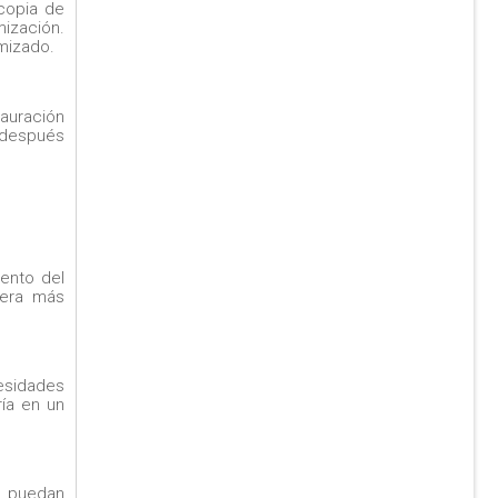
 copia de
mización.
mizado.
tauración
o después
iento del
nera más
cesidades
ía en un
a, puedan