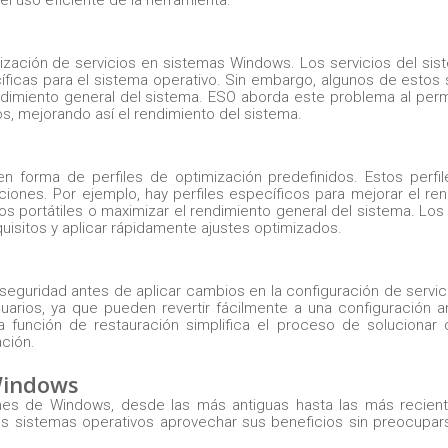
imización de servicios en sistemas Windows. Los servicios del si
icas para el sistema operativo. Sin embargo, algunos de estos 
imiento general del sistema. ESO aborda este problema al permi
os, mejorando así el rendimiento del sistema.
en forma de perfiles de optimización predefinidos. Estos perfi
ciones. Por ejemplo, hay perfiles específicos para mejorar el re
vos portátiles o maximizar el rendimiento general del sistema. Los
uisitos y aplicar rápidamente ajustes optimizados.
 seguridad antes de aplicar cambios en la configuración de servic
arios, ya que pueden revertir fácilmente a una configuración an
 función de restauración simplifica el proceso de solucionar c
ción.
Windows
ones de Windows, desde las más antiguas hasta las más recient
ntes sistemas operativos aprovechar sus beneficios sin preocupar