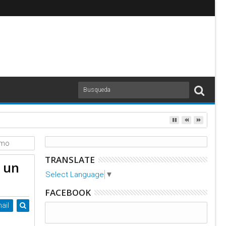
s
imo
TRANSLATE
 un
Select Language
▼
FACEBOOK
ail