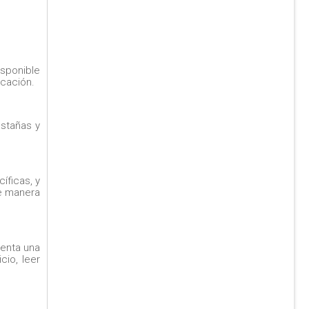
isponible
icación.
estañas y
íficas, y
de manera
senta una
cio, leer