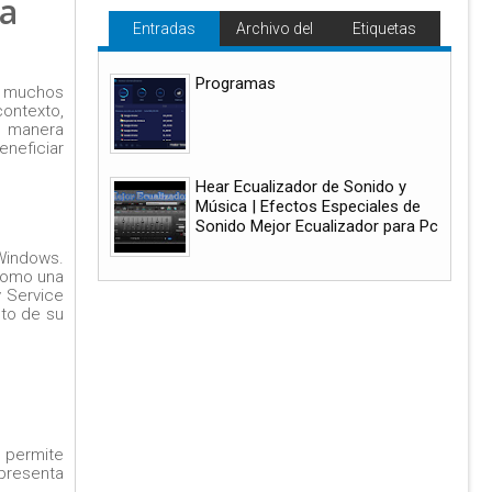
la
Entradas
Archivo del
Etiquetas
populares
blog
Programas
ra muchos
contexto,
e manera
eneficiar
Hear Ecualizador de Sonido y
Música | Efectos Especiales de
Sonido Mejor Ecualizador para Pc
Windows.
 como una
y Service
nto de su
r permite
 presenta