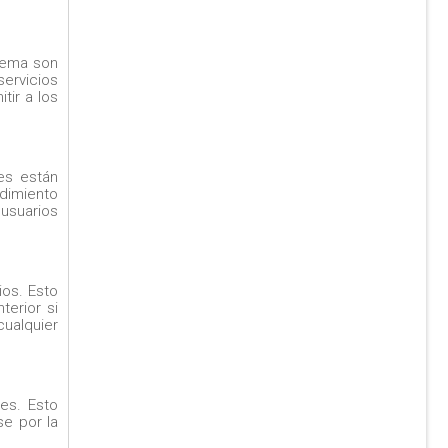
stema son
servicios
tir a los
les están
ndimiento
 usuarios
ios. Esto
terior si
ualquier
es. Esto
se por la