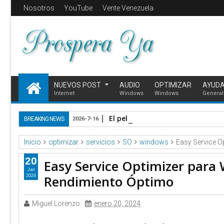
Nosotros
YouTube
Vente Venezuela
NUEVOS POST
AUDIO
OPTIMIZAR
AYUD
Internet
Windows
Windows
General
El peligro oculto tras el sismo:
BREAKING NEWS
2026-7-16
Inicio
optimizar
servicios
SO
windows
Easy Service O
20
Easy Service Optimizer para 
Jan
Rendimiento Óptimo
2024
Miguel Lorenzo
enero 20, 2024