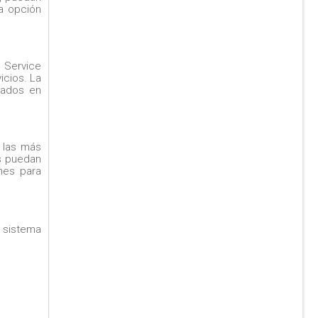
na opción
 Service
icios. La
pados en
 las más
os puedan
nes para
n sistema