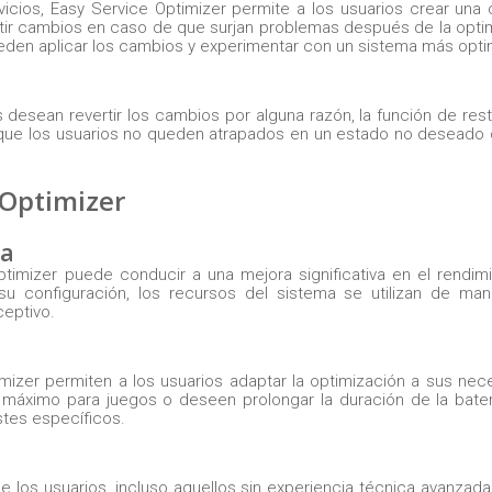
vicios, Easy Service Optimizer permite a los usuarios crear una
rtir cambios en caso de que surjan problemas después de la opti
ueden aplicar los cambios y experimentar con un sistema más opti
desean revertir los cambios por alguna razón, la función de res
ntiza que los usuarios no queden atrapados en un estado no desead
 Optimizer
ma
timizer puede conducir a una mejora significativa en el rendim
r su configuración, los recursos del sistema se utilizan de ma
ceptivo.
imizer permiten a los usuarios adaptar la optimización a sus ne
máximo para juegos o deseen prolongar la duración de la bater
justes específicos.
que los usuarios, incluso aquellos sin experiencia técnica avanzad