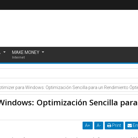
A
MAKE MONEY
Internet
 3 zonas de tu casa por donde están entrando animales peligroso
ptimizer para Windows: Optimización Sencilla para un Rendimiento Ópt
Windows: Optimización Sencilla para
A
+
A
-
Print
Em