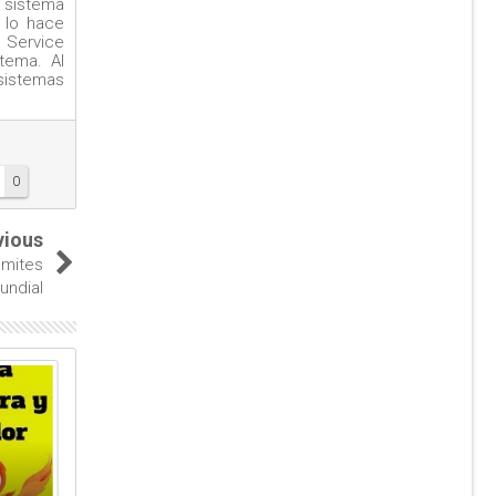
 sistema
 lo hace
y Service
tema. Al
sistemas
0
vious
imites
undial
23
26
Sep
Mar
2017
2023