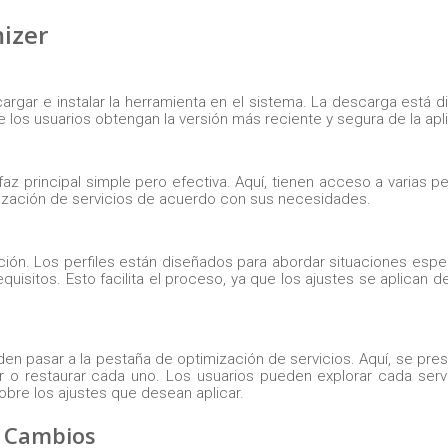
izer
cargar e instalar la herramienta en el sistema. La descarga está d
 los usuarios obtengan la versión más reciente y segura de la apl
faz principal simple pero efectiva. Aquí, tienen acceso a varias p
mización de servicios de acuerdo con sus necesidades.
ación. Los perfiles están diseñados para abordar situaciones espec
quisitos. Esto facilita el proceso, ya que los ajustes se aplican 
den pasar a la pestaña de optimización de servicios. Aquí, se pre
ar o restaurar cada uno. Los usuarios pueden explorar cada servi
bre los ajustes que desean aplicar.
e Cambios