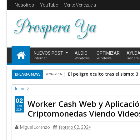
Nosotros
YouTube
Vente Venezuela
NUEVOS POST
AUDIO
OPTIMIZAR
AYUD
Internet
Windows
Windows
General
El día que internet se une por V
BREAKING NEWS
2026-6-17
Inicio
Bitcoin
dinero
gana
online
Worker-Cash
Worker Cash 
02
Worker Cash Web y Aplicació
Feb
Criptomonedas Viendo Video
2024
Miguel Lorenzo
febrero 02, 2024