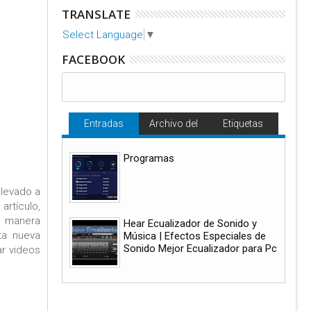
TRANSLATE
Select Language
▼
FACEBOOK
Entradas
Archivo del
Etiquetas
populares
blog
Programas
llevado a
rtículo,
e manera
Hear Ecualizador de Sonido y
ta nueva
Música | Efectos Especiales de
Sonido Mejor Ecualizador para Pc
ar videos