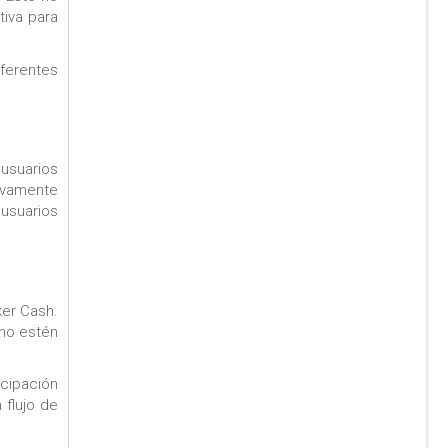
tiva para
iferentes
usuarios
tivamente
 usuarios
ker Cash.
omo estén
icipación
 flujo de