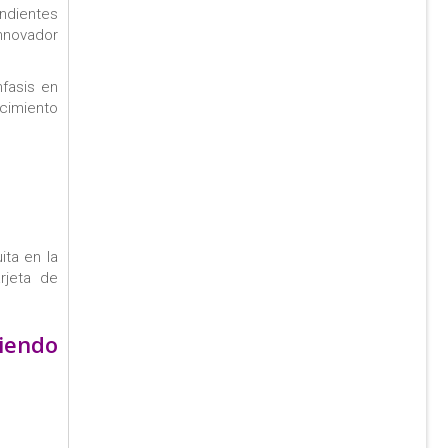
endientes
innovador
nfasis en
ocimiento
ita en la
rjeta de
Viendo