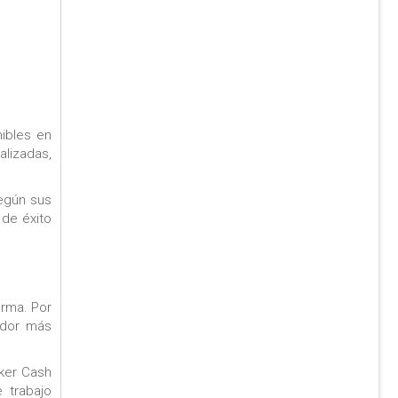
nibles en
alizadas,
según sus
 de éxito
orma. Por
jador más
rker Cash
 trabajo