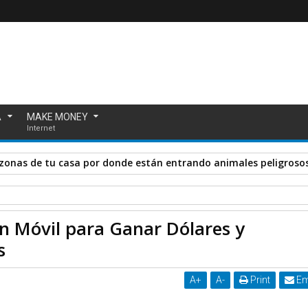
A
MAKE MONEY
Internet
enezuela: ¡Únete a la MEGA Protesta Digital!
Web y Aplicación Móvil para Ganar Dólares y Criptomonedas Viendo Vi
n Móvil para Ganar Dólares y
s
A
+
A
-
Print
Em