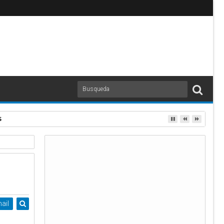
deos
ail