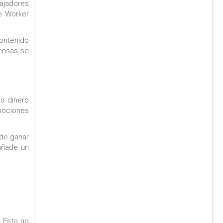
bajadores
e Worker
contenido
ensas se
s dinero
mociones
 de ganar
añade un
. Esto no