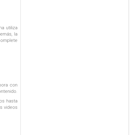
 utiliza
demás, la
complete
bora con
ontenido.
ios hasta
os videos